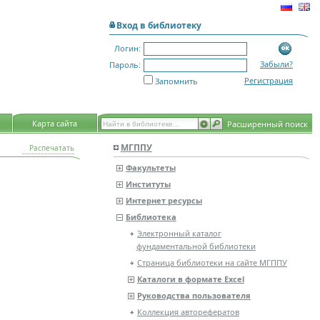
Вход в библиотеку
Логин:
Забыли?
Пароль:
Регистрация
Запомнить
Карта сайта
Расширенный поиск
МГППУ
Распечатать
Факультеты
Институты
Интернет ресурсы
Библиотека
Электронный каталог
фундаментальной библиотеки
Страница библиотеки на сайте МГППУ
Каталоги в формате Excel
Руководства пользователя
Коллекция авторефератов