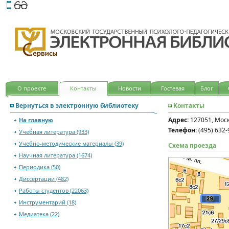
Этот сайт поддерживает
версию для незрячих и слабов
О проекте
Контакты
Новости
Гостевая
Блог
Вернуться в электронную библиотеку
Контакты
Адрес:
127051, Москв
На главную
Телефон:
(495) 632-
Учебная литература (933)
Учебно-методические материалы (39)
Схема проезда
Научная литература (1674)
Периодика (50)
Диссертации (482)
Работы студентов (22063)
Инструментарий (18)
Медиатека (22)