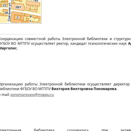
Координацию совместной работы Электронной библиотеки и структурн
ФГБОУ ВО МГППУ осуществляет ректор, кандидат психологических наук
А
Марголис
.
Организацию работы Электронной библиотеки осуществляет директор
библиотеки ФГБОУ ВО МГППУ
Виктория Викторовна Пономарева
.
e-mail:
ponomarevavv@mgppu.ru
Электронная библиотека создавалась при актив