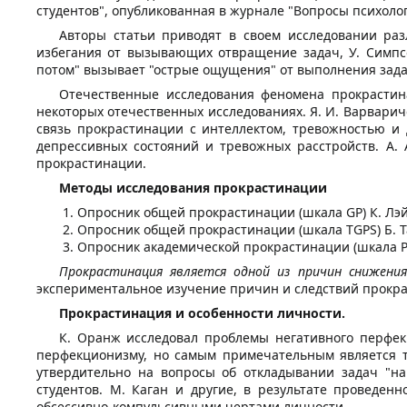
студентов", опубликованная в журнале "Вопросы психолог
Авторы статьи приводят в своем исследовании ра
избегания от вызывающих отвращение задач, У. Симпс
потом" вызывает "острые ощущения" от выполнения зада
Отечественные исследования феномена прокрастин
некоторых отечественных исследованиях. Я. И. Варвари
связь прокрастинации с интеллектом, тревожностью и 
депрессивных состояний и тревожных расстройств. А.
прокрастинации.
Методы исследования прокрастинации
Опросник общей прокрастинации (шкала GP) К. Лэй
Опросник общей прокрастинации (шкала TGPS) Б. Т
Опросник академической прокрастинации (шкала PA
Прокрастинация является одной из причин снижения
экспериментальное изучение причин и следствий прокра
Прокрастинация и особенности личности.
К. Оранж исследовал проблемы негативного перфек
перфекционизму, но самым примечательным является т
утвердительно на вопросы об откладывании задач "на
студентов. М. Каган и другие, в результате проведе
обсессивно-компульсивными чертами личности.