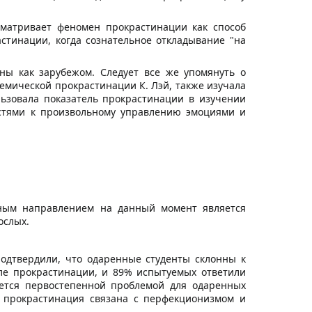
сматривает феномен прокрастинации как способ
стинации, когда сознательное откладывание "на
ны как зарубежом. Следует все же упомянуть о
емической прокрастинации К. Лэй, также изучала
льзовала показатель прокрастинации в изучении
остями к произвольному управлению эмоциями и
вным направлением на данный момент является
ослых.
подтвердили, что одаренные студенты склонны к
ле прокрастинации, и 89% испытуемых ответили
яется первостепенной проблемой для одаренных
ая прокрастинация связана с перфекционизмом и