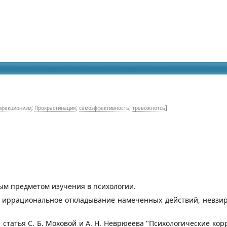
идящих
;
;
;
]
рфекционизм
Прокрастинация
самоэффективность
тревожнотсь
ым предметом изучения в психологии.
 иррациональное откладывание намеченных действий, невзира
татья С. Б. Моховой и А. Н. Неврюеева "Психологические ко