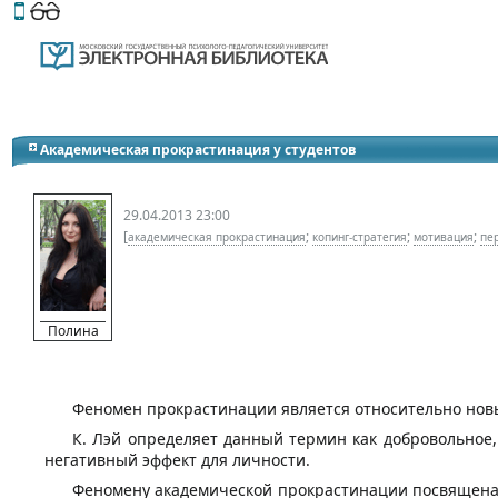
Этот сайт поддерживает
версию для незрячих и слабов
Академическая прокрастинация у студентов
29.04.2013 23:00
[
;
;
;
академическая прокрастинация
копинг-стратегия
мотивация
пе
Полина
Феномен прокрастинации является относительно нов
К. Лэй определяет данный термин как добровольное,
негативный эффект для личности.
Феномену академической прокрастинации посвящена с