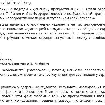
ии" №1 за 2013 год.
зличные подходы к феномену прокрастинации: П. Стилл рас
он, Т. Пичил и Дж. Феррари говорят о возбуждающей прокра
чи непосредственно перед наступлением крайнего срока.
ации начались относительно недавно и не так многочислен
чева занималась адаптацией методики измерения общей и акад
другими личностными характеристиками. Н. Г. Гаранян испо
 А. Горбунова отмечает отрицательную связь между способн
;
акмана;
SS) Л. Соломон и Э. Ротблюм;
 академической успеваемости
, поэтому наиболее перспекти
стинации, экспериментальное изучение прокрастинации у взр
ционизма у одаренных студентов. Результаты исследования 
от факт, что в опроснике были вопросы, относящиеся к шка
 потом", этот факт говорит о том, что прокрастинация явл
нного ими исследования, пришли к выводу, что академическ